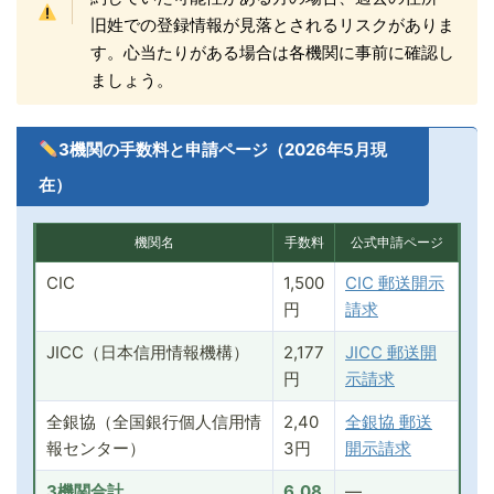
旧姓での登録情報が見落とされるリスクがありま
す。心当たりがある場合は各機関に事前に確認し
ましょう。
3機関の手数料と申請ページ（2026年5月現
在）
機関名
手数料
公式申請ページ
CIC
1,500
CIC 郵送開示
円
請求
JICC（日本信用情報機構）
2,177
JICC 郵送開
円
示請求
全銀協（全国銀行個人信用情
2,40
全銀協 郵送
報センター）
3円
開示請求
3機関合計
6,08
—