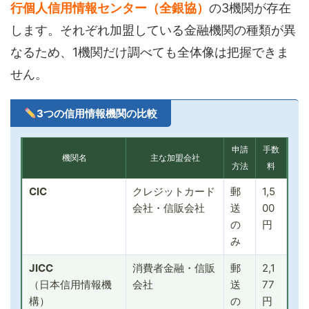
行個人信用情報センター（全銀協）
の3機関が存在
します。それぞれ加盟している金融機関の種類が異
なるため、1機関だけ調べても全体像は把握できま
せん。
3つの信用情報機関の比較
申請
手数
機関名
主な加盟会社
方法
料
CIC
クレジットカード
郵
1,5
会社・信販会社
送
00
の
円
み
JICC
消費者金融・信販
郵
2,1
（日本信用情報機
会社
送
77
構）
の
円