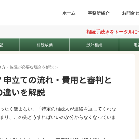
ホーム
事務所紹介
お問合
相続手続きをトータルにサポート
記
相続放棄
渉外相続
遺
け方・協議が必要な場合を解説
>
？申立ての流れ・費用と審判と
の違いを解説
ったく進まない」「特定の相続人が連絡を返してくれな
まり、この先どうすればいいのか分からなくなっていま