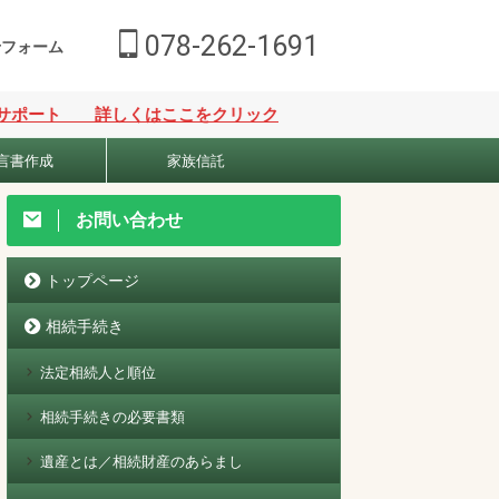
078-262-1691
せフォーム
 詳しくはここをクリック
言書作成
家族信託
お問い合わせ
トップページ
相続手続き
法定相続人と順位
相続手続きの必要書類
遺産とは／相続財産のあらまし